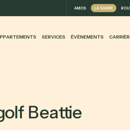
AMOS
LA SARRE
ROU
P
P
A
R
T
E
M
E
N
T
S
S
E
R
V
I
C
E
S
É
V
È
N
E
M
E
N
T
S
C
A
R
R
I
È
R
g
o
l
f
B
e
a
t
t
i
e