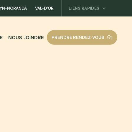
YN-NORANDA
VAL-D’OR
LIENS RAPIDES
E
N
O
U
S
J
O
I
N
D
R
E
PRENDRE RENDEZ-VOUS