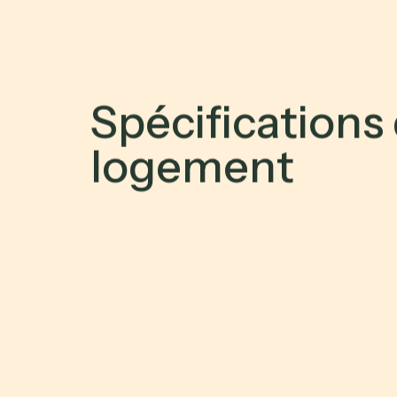
S
p
é
c
i
f
i
c
a
t
i
o
n
s
l
o
g
e
m
e
n
t