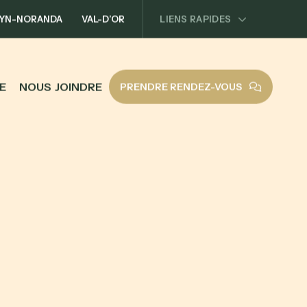
YN-NORANDA
VAL-D’OR
LIENS RAPIDES
E
N
O
U
S
J
O
I
N
D
R
E
PRENDRE RENDEZ-VOUS