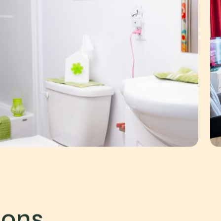
i
o
n
s