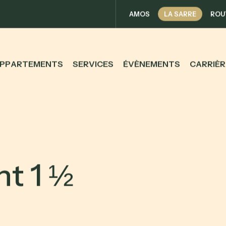
AMOS
LA SARRE
ROU
P
P
A
R
T
E
M
E
N
T
S
S
E
R
V
I
C
E
S
É
V
È
N
E
M
E
N
T
S
C
A
R
R
I
È
R
n
t
1
½