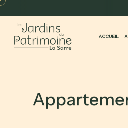
A
C
C
U
E
I
L
A
A
p
p
a
r
t
e
m
e