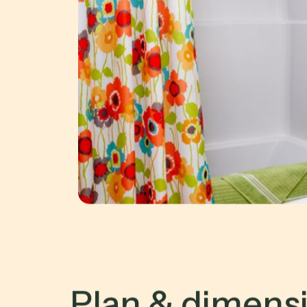
P
l
a
n
&
d
i
m
e
n
s