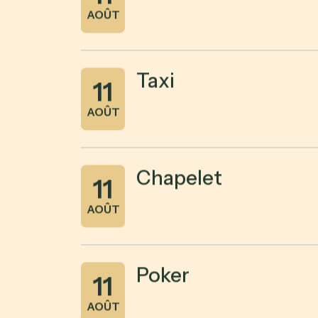
AOÛT
Taxi
11
AOÛT
Chapelet
11
AOÛT
Poker
11
AOÛT