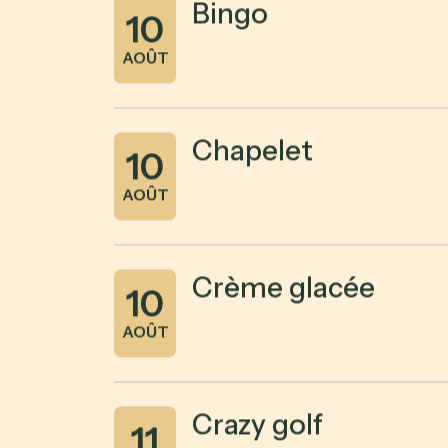
Bingo
10
AOÛT
Chapelet
10
AOÛT
Crème glacée
10
AOÛT
Crazy golf
11