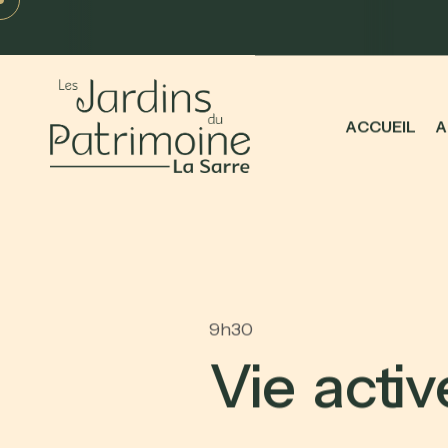
A
C
C
U
E
I
L
A
9h30
V
i
e
a
c
t
i
v