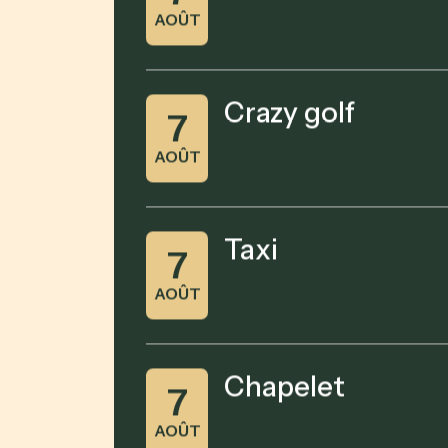
AOÛT
Crazy golf
7
AOÛT
Taxi
7
AOÛT
Chapelet
7
AOÛT