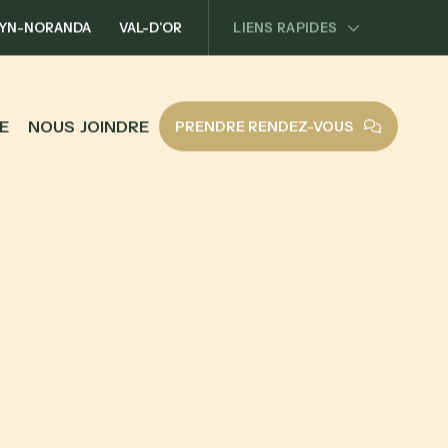
YN-NORANDA
VAL-D’OR
LIENS RAPIDES
E
N
O
U
S
J
O
I
N
D
R
E
PRENDRE RENDEZ-VOUS