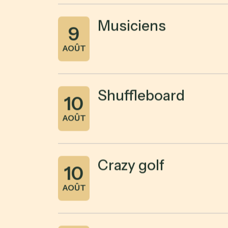
Musiciens
9
AOÛT
Shuffleboard
10
AOÛT
Crazy golf
10
AOÛT