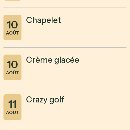
Chapelet
10
AOÛT
Crème glacée
10
AOÛT
Crazy golf
11
AOÛT