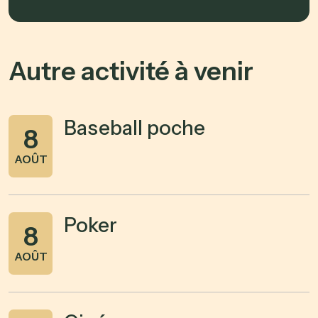
Autre activité à venir
Baseball poche
8
AOÛT
Poker
8
AOÛT