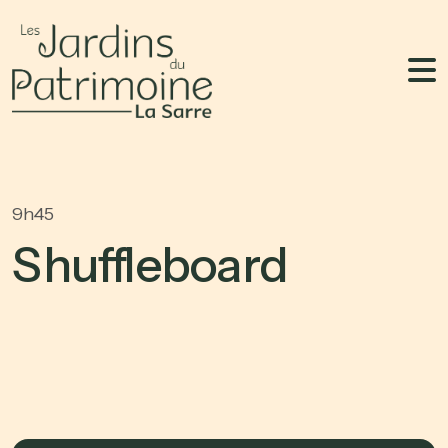
9h45
S
h
u
f
f
l
e
b
o
a
r
d