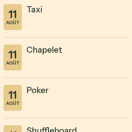
Taxi
11
AOÛT
Chapelet
11
AOÛT
Poker
11
AOÛT
Shuffleboard