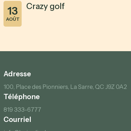
Crazy golf
13
AOÛT
Adresse
100, Place des Pionniers,
La Sarre, QC
J9Z 0A2
Téléphone
819 333-6777
Courriel