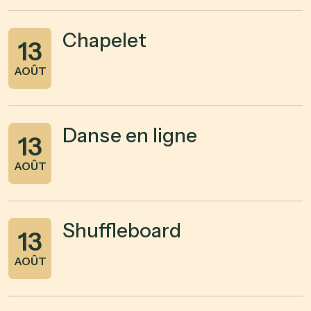
Chapelet
13
AOÛT
Danse en ligne
13
AOÛT
Shuffleboard
13
AOÛT