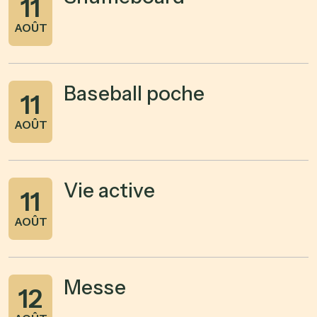
11
AOÛT
Baseball poche
11
AOÛT
Vie active
11
AOÛT
Messe
12