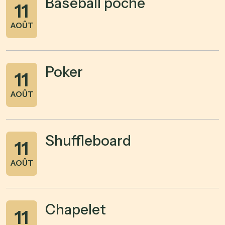
Baseball poche
11
AOÛT
Poker
11
AOÛT
Shuffleboard
11
AOÛT
Chapelet
11