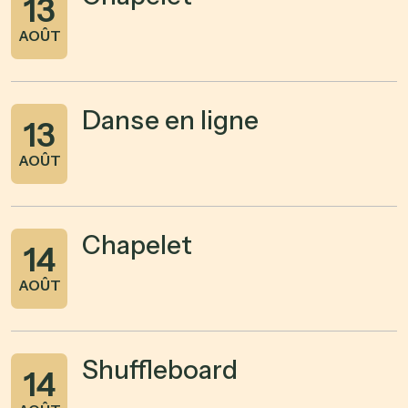
13
AOÛT
Danse en ligne
13
AOÛT
Chapelet
14
AOÛT
Shuffleboard
14