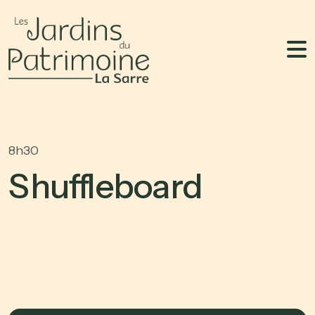
8h30
S
h
u
f
f
l
e
b
o
a
r
d