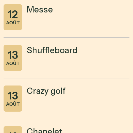
Messe
12
AOÛT
Shuffleboard
13
AOÛT
Crazy golf
13
AOÛT
Chapelet