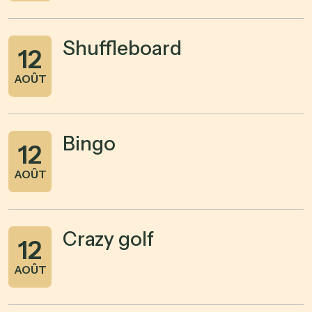
Shuffleboard
12
AOÛT
Bingo
12
AOÛT
Crazy golf
12
AOÛT