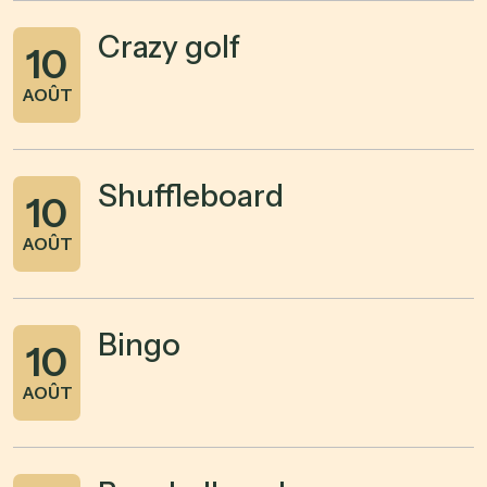
Crazy golf
10
AOÛT
Shuffleboard
10
AOÛT
Bingo
10
AOÛT