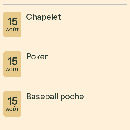
Chapelet
15
AOÛT
Poker
15
AOÛT
Baseball poche
15
AOÛT