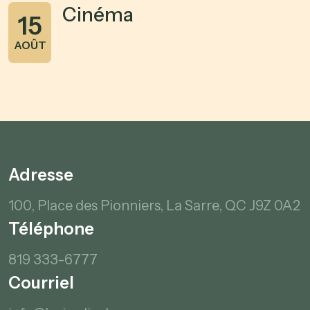
Cinéma
15
AOÛT
Adresse
100, Place des Pionniers,
La Sarre, QC
J9Z 0A2
Téléphone
819 333-6777
Courriel