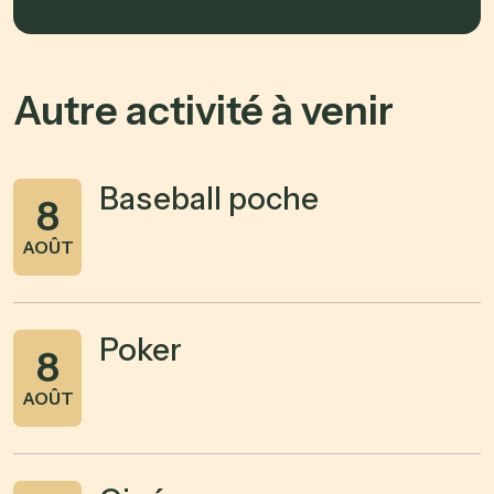
Autre activité à venir
Baseball poche
8
AOÛT
Poker
8
AOÛT