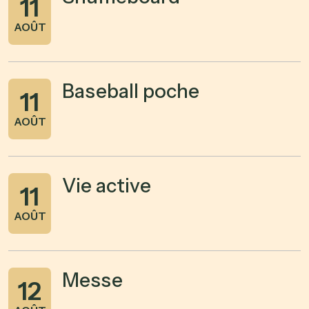
11
AOÛT
Baseball poche
11
AOÛT
Vie active
11
AOÛT
Messe
12