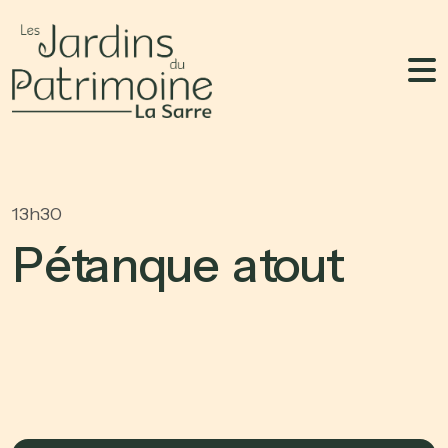
13h30
P
é
t
a
n
q
u
e
a
t
o
u
t