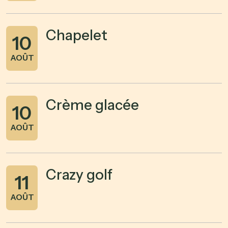
Chapelet
10
AOÛT
Crème glacée
10
AOÛT
Crazy golf
11
AOÛT