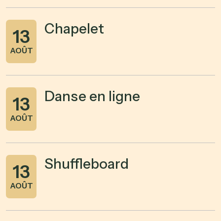
Chapelet
13
AOÛT
Danse en ligne
13
AOÛT
Shuffleboard
13
AOÛT