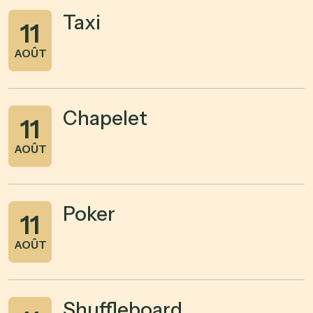
Taxi
11
AOÛT
Chapelet
11
AOÛT
Poker
11
AOÛT
Shuffleboard