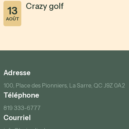
Crazy golf
13
AOÛT
Adresse
100, Place des Pionniers,
La Sarre, QC
J9Z 0A2
Téléphone
819 333-6777
Courriel