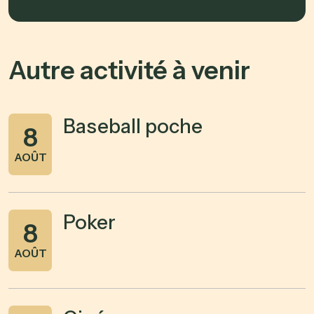
Autre activité à venir
Baseball poche
8
AOÛT
Poker
8
AOÛT