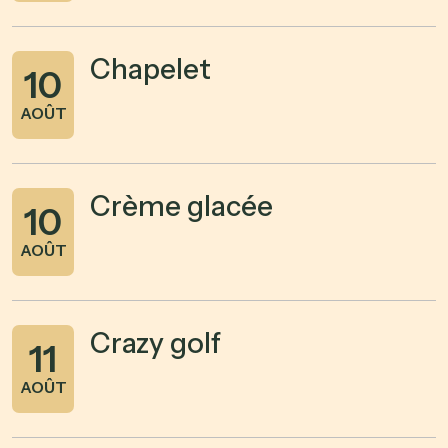
Chapelet
10
AOÛT
Crème glacée
10
AOÛT
Crazy golf
11
AOÛT