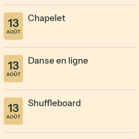
Chapelet
13
AOÛT
Danse en ligne
13
AOÛT
Shuffleboard
13
AOÛT