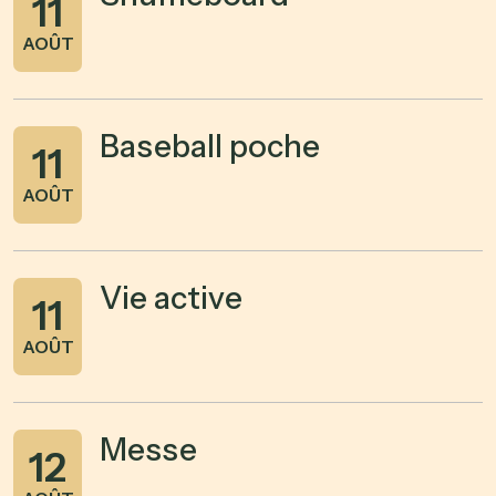
11
AOÛT
Baseball poche
11
AOÛT
Vie active
11
AOÛT
Messe
12