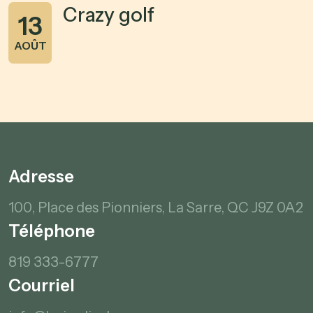
Crazy golf
13
AOÛT
Adresse
100, Place des Pionniers,
La Sarre, QC
J9Z 0A2
Téléphone
819 333-6777
Courriel