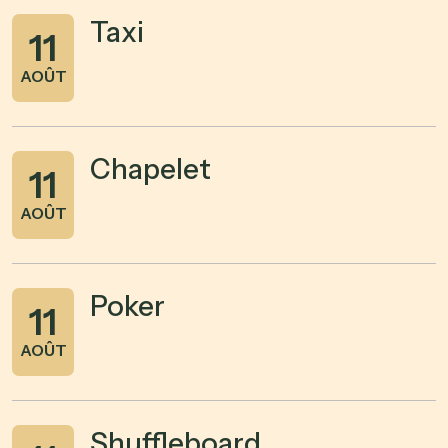
Taxi
11
AOÛT
Chapelet
11
AOÛT
Poker
11
AOÛT
Shuffleboard