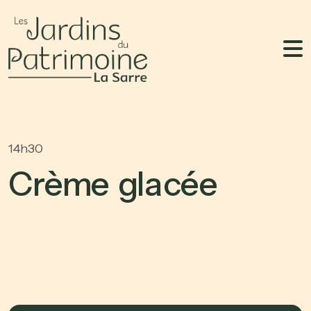
14h30
C
r
è
m
e
g
l
a
c
é
e