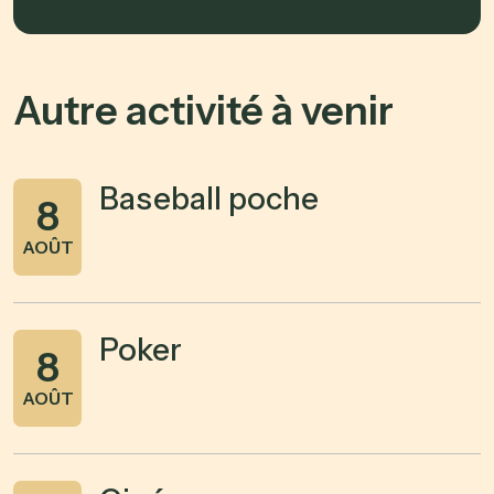
Autre activité à venir
Baseball poche
8
AOÛT
Poker
8
AOÛT