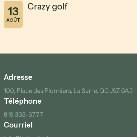
Crazy golf
13
AOÛT
Adresse
100, Place des Pionniers,
La Sarre, QC
J9Z 0A2
Téléphone
819 333-6777
Courriel