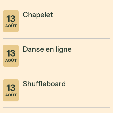
Chapelet
13
AOÛT
Danse en ligne
13
AOÛT
Shuffleboard
13
AOÛT