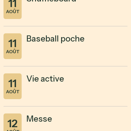
11
AOÛT
Baseball poche
11
AOÛT
Vie active
11
AOÛT
Messe
12