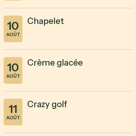
Chapelet
10
AOÛT
Crème glacée
10
AOÛT
Crazy golf
11
AOÛT