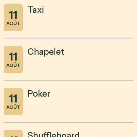
Taxi
11
AOÛT
Chapelet
11
AOÛT
Poker
11
AOÛT
Shuffleboard