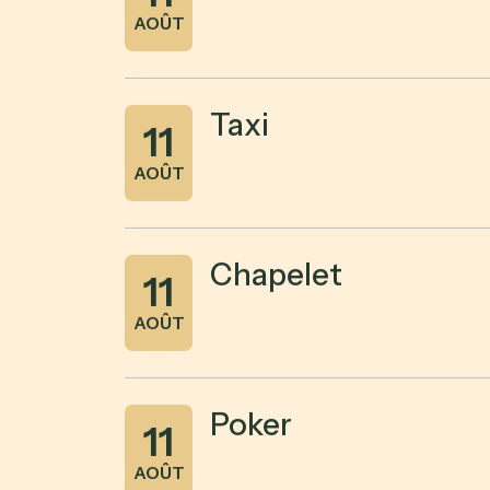
AOÛT
Taxi
11
AOÛT
Chapelet
11
AOÛT
Poker
11
AOÛT