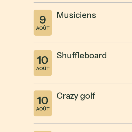
Musiciens
9
AOÛT
Shuffleboard
10
AOÛT
Crazy golf
10
AOÛT