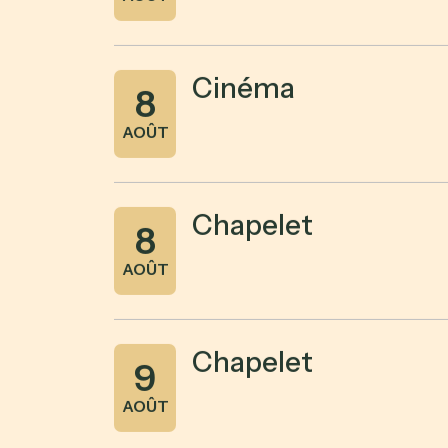
Cinéma
8
AOÛT
Chapelet
8
AOÛT
Chapelet
9
AOÛT