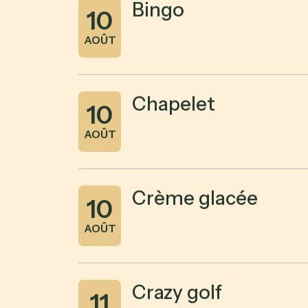
Bingo
10
AOÛT
Chapelet
10
AOÛT
Crème glacée
10
AOÛT
Crazy golf
11