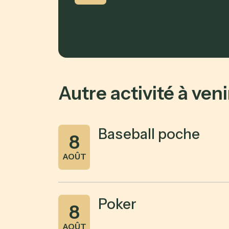
Autre activité à veni
Baseball poche
8
AOÛT
Poker
8
AOÛT