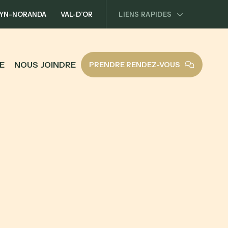
YN-NORANDA
VAL-D’OR
LIENS RAPIDES
E
N
O
U
S
J
O
I
N
D
R
E
PRENDRE RENDEZ-VOUS