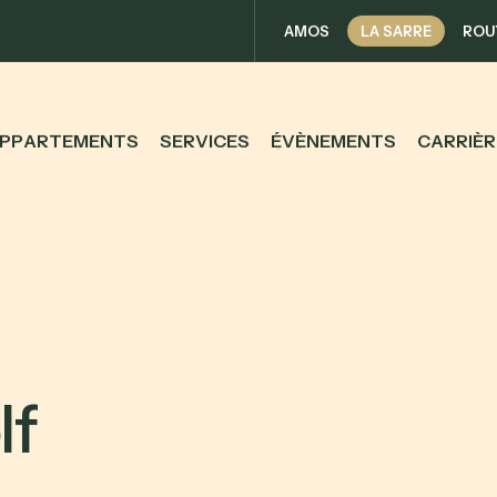
AMOS
LA SARRE
ROU
P
P
A
R
T
E
M
E
N
T
S
S
E
R
V
I
C
E
S
É
V
È
N
E
M
E
N
T
S
C
A
R
R
I
È
R
o
l
f