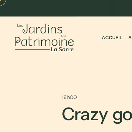
A
C
C
U
E
I
L
A
18h00
C
r
a
z
y
g