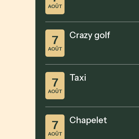
AOÛT
Crazy golf
7
AOÛT
Taxi
7
AOÛT
Chapelet
7
AOÛT