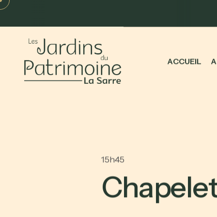
A
C
C
U
E
I
L
A
15h45
C
h
a
p
e
l
e