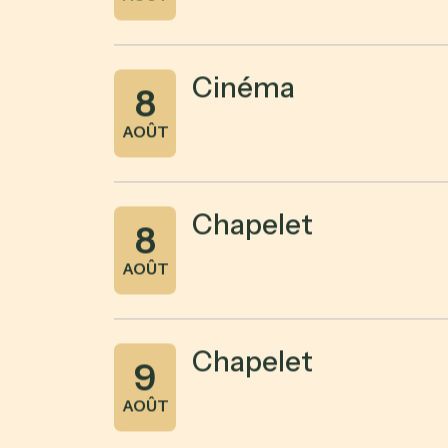
Cinéma
8
AOÛT
Chapelet
8
AOÛT
Chapelet
9
AOÛT