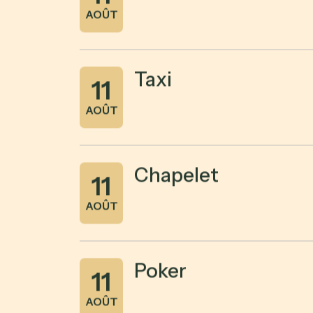
AOÛT
Taxi
11
AOÛT
Chapelet
11
AOÛT
Poker
11
AOÛT