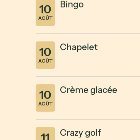
Bingo
10
AOÛT
Chapelet
10
AOÛT
Crème glacée
10
AOÛT
Crazy golf
11