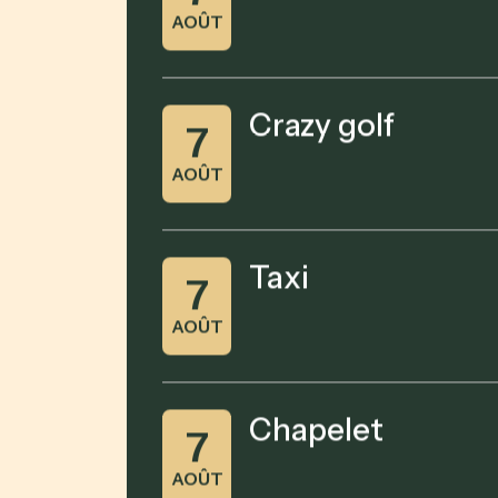
AOÛT
Crazy golf
7
AOÛT
Taxi
7
AOÛT
Chapelet
7
AOÛT