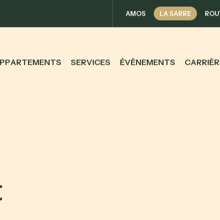
AMOS
LA SARRE
ROU
P
P
A
R
T
E
M
E
N
T
S
S
E
R
V
I
C
E
S
É
V
È
N
E
M
E
N
T
S
C
A
R
R
I
È
R
t