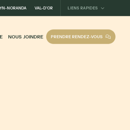
YN-NORANDA
VAL-D’OR
LIENS RAPIDES
E
N
O
U
S
J
O
I
N
D
R
E
PRENDRE RENDEZ-VOUS