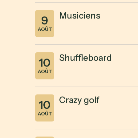
Musiciens
9
AOÛT
Shuffleboard
10
AOÛT
Crazy golf
10
AOÛT